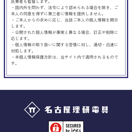
託業者も監督します。
・国内外を問わず、法令により認められる場合を除き、ご
本人の同意を得ずに第三者に情報を提供しません。
・ご本人からの求めに応じ、当該ご本人の個人情報を開示
します。
・公開された個人情報が事実と異なる場合、訂正や削除に
応じます。
・個人情報の取り扱いに関する苦情に対し、適切・迅速に
対処します。
・本個人情報保護方針は、当サイト内で適用されるもので
す。
Googleアナリティクスの使用につい
て
当サイトでは、より良いサービスの提供、またユーザビリ
ティの向上のため、Googleアナリティクスを使用し、当サ
イトの利用状況などのデータ収集及び解析を行っておりま
す。その際、「Cookie」を通じて、Googleがお客様のIPア
ドレスなどの情報を収集する場合がありますが、