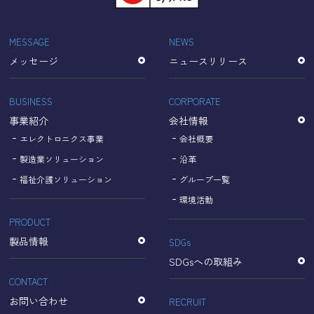
「Cookie」で収集される情報は個人を特定できるものでは
ありません。
収集されたデータはGoogleのプライバシーポリシーにおい
MESSAGE
NEWS
て管理されます。
メッセージ
ニュースリリース
なお、当サイトのご利用をもって、上述の方法・目的にお
いてGoogle及び当サイトが行うデータ処理に関し、お客様
にご承諾いただいたものとみなします。
BUSINESS
CORPORATE
【Googleのプライバシーポリシー】
事業紹介
会社情報
https://policies.google.com/privacy?hl=ja
https://policies.google.com/technologies/partner-sites?
エレクトロニクス事業
会社概要
hl=ja
製造業ソリューション
沿革
福祉介護ソリューション
グループ一覧
個人情報に関するお問い合わせ窓口
環境活動
PRODUCT
名古屋理研電具株式会社
TEL：052-833-1248
製品情報
SDGs
SDGsへの取組み
CONTACT
お問い合わせ
RECRUIT