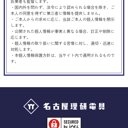
託業者も監督します。
・国内外を問わず、法令により認められる場合を除き、ご
本人の同意を得ずに第三者に情報を提供しません。
・ご本人からの求めに応じ、当該ご本人の個人情報を開示
します。
・公開された個人情報が事実と異なる場合、訂正や削除に
応じます。
・個人情報の取り扱いに関する苦情に対し、適切・迅速に
対処します。
・本個人情報保護方針は、当サイト内で適用されるもので
す。
Googleアナリティクスの使用につい
て
当サイトでは、より良いサービスの提供、またユーザビリ
ティの向上のため、Googleアナリティクスを使用し、当サ
イトの利用状況などのデータ収集及び解析を行っておりま
す。その際、「Cookie」を通じて、Googleがお客様のIPア
ドレスなどの情報を収集する場合がありますが、