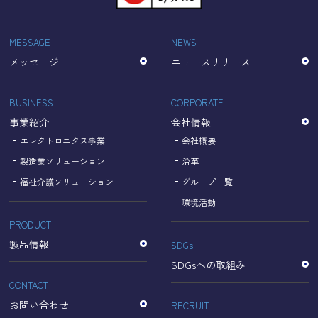
「Cookie」で収集される情報は個人を特定できるものでは
ありません。
収集されたデータはGoogleのプライバシーポリシーにおい
MESSAGE
NEWS
て管理されます。
メッセージ
ニュースリリース
なお、当サイトのご利用をもって、上述の方法・目的にお
いてGoogle及び当サイトが行うデータ処理に関し、お客様
にご承諾いただいたものとみなします。
BUSINESS
CORPORATE
【Googleのプライバシーポリシー】
事業紹介
会社情報
https://policies.google.com/privacy?hl=ja
https://policies.google.com/technologies/partner-sites?
エレクトロニクス事業
会社概要
hl=ja
製造業ソリューション
沿革
福祉介護ソリューション
グループ一覧
個人情報に関するお問い合わせ窓口
環境活動
PRODUCT
名古屋理研電具株式会社
TEL：052-833-1248
製品情報
SDGs
SDGsへの取組み
CONTACT
お問い合わせ
RECRUIT