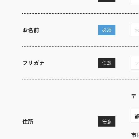
お名前
必須
フリガナ
任意
〒
住所
任意
市