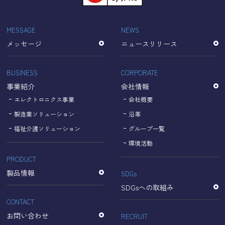
「Cookie」で収集される情報は個人を特定できるものでは
ありません。
収集されたデータはGoogleのプライバシーポリシーにおい
MESSAGE
NEWS
て管理されます。
メッセージ
ニュースリリース
なお、当サイトのご利用をもって、上述の方法・目的にお
いてGoogle及び当サイトが行うデータ処理に関し、お客様
にご承諾いただいたものとみなします。
BUSINESS
CORPORATE
【Googleのプライバシーポリシー】
事業紹介
会社情報
https://policies.google.com/privacy?hl=ja
https://policies.google.com/technologies/partner-sites?
エレクトロニクス事業
会社概要
hl=ja
製造業ソリューション
沿革
福祉介護ソリューション
グループ一覧
個人情報に関するお問い合わせ窓口
環境活動
PRODUCT
名古屋理研電具株式会社
TEL：052-833-1248
製品情報
SDGs
SDGsへの取組み
CONTACT
お問い合わせ
RECRUIT