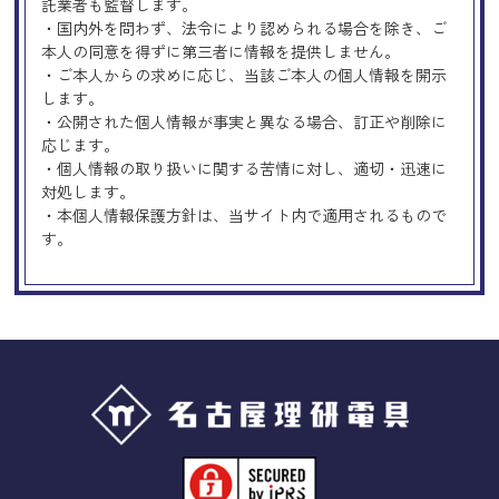
託業者も監督します。
・国内外を問わず、法令により認められる場合を除き、ご
本人の同意を得ずに第三者に情報を提供しません。
・ご本人からの求めに応じ、当該ご本人の個人情報を開示
します。
・公開された個人情報が事実と異なる場合、訂正や削除に
応じます。
・個人情報の取り扱いに関する苦情に対し、適切・迅速に
対処します。
・本個人情報保護方針は、当サイト内で適用されるもので
す。
Googleアナリティクスの使用につい
て
当サイトでは、より良いサービスの提供、またユーザビリ
ティの向上のため、Googleアナリティクスを使用し、当サ
イトの利用状況などのデータ収集及び解析を行っておりま
す。その際、「Cookie」を通じて、Googleがお客様のIPア
ドレスなどの情報を収集する場合がありますが、