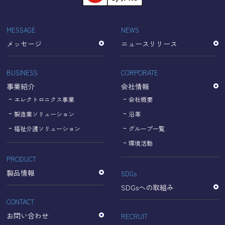
「Cookie」で収集される情報は個人を特定できるものでは
ありません。
収集されたデータはGoogleのプライバシーポリシーにおい
MESSAGE
NEWS
て管理されます。
メッセージ
ニュースリリース
なお、当サイトのご利用をもって、上述の方法・目的にお
いてGoogle及び当サイトが行うデータ処理に関し、お客様
にご承諾いただいたものとみなします。
BUSINESS
CORPORATE
【Googleのプライバシーポリシー】
事業紹介
会社情報
https://policies.google.com/privacy?hl=ja
https://policies.google.com/technologies/partner-sites?
エレクトロニクス事業
会社概要
hl=ja
製造業ソリューション
沿革
福祉介護ソリューション
グループ一覧
個人情報に関するお問い合わせ窓口
環境活動
PRODUCT
名古屋理研電具株式会社
TEL：052-833-1248
製品情報
SDGs
SDGsへの取組み
CONTACT
お問い合わせ
RECRUIT