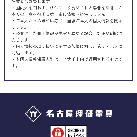
託業者も監督します。
・国内外を問わず、法令により認められる場合を除き、ご
本人の同意を得ずに第三者に情報を提供しません。
・ご本人からの求めに応じ、当該ご本人の個人情報を開示
します。
・公開された個人情報が事実と異なる場合、訂正や削除に
応じます。
・個人情報の取り扱いに関する苦情に対し、適切・迅速に
対処します。
・本個人情報保護方針は、当サイト内で適用されるもので
す。
Googleアナリティクスの使用につい
て
当サイトでは、より良いサービスの提供、またユーザビリ
ティの向上のため、Googleアナリティクスを使用し、当サ
イトの利用状況などのデータ収集及び解析を行っておりま
す。その際、「Cookie」を通じて、Googleがお客様のIPア
ドレスなどの情報を収集する場合がありますが、