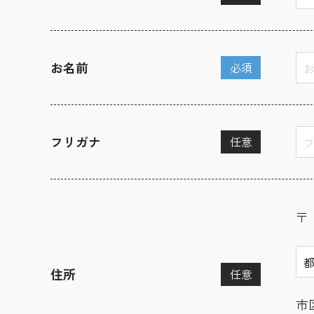
お名前
必須
フリガナ
任意
〒
住所
任意
市