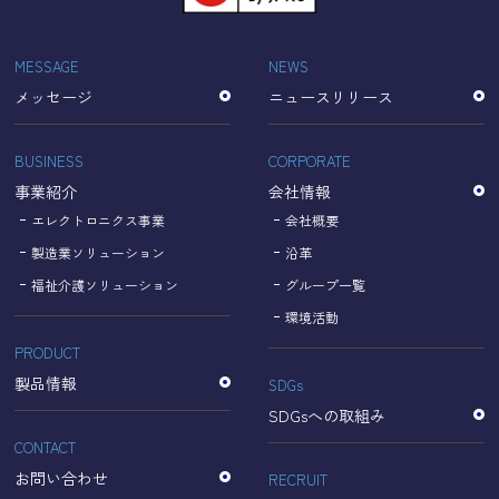
「Cookie」で収集される情報は個人を特定できるものでは
ありません。
収集されたデータはGoogleのプライバシーポリシーにおい
MESSAGE
NEWS
て管理されます。
メッセージ
ニュースリリース
なお、当サイトのご利用をもって、上述の方法・目的にお
いてGoogle及び当サイトが行うデータ処理に関し、お客様
にご承諾いただいたものとみなします。
BUSINESS
CORPORATE
【Googleのプライバシーポリシー】
事業紹介
会社情報
https://policies.google.com/privacy?hl=ja
https://policies.google.com/technologies/partner-sites?
エレクトロニクス事業
会社概要
hl=ja
製造業ソリューション
沿革
福祉介護ソリューション
グループ一覧
個人情報に関するお問い合わせ窓口
環境活動
PRODUCT
名古屋理研電具株式会社
TEL：052-833-1248
製品情報
SDGs
SDGsへの取組み
CONTACT
お問い合わせ
RECRUIT