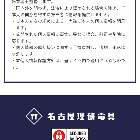
託業者も監督します。
・国内外を問わず、法令により認められる場合を除き、ご
本人の同意を得ずに第三者に情報を提供しません。
・ご本人からの求めに応じ、当該ご本人の個人情報を開示
します。
・公開された個人情報が事実と異なる場合、訂正や削除に
応じます。
・個人情報の取り扱いに関する苦情に対し、適切・迅速に
対処します。
・本個人情報保護方針は、当サイト内で適用されるもので
す。
Googleアナリティクスの使用につい
て
当サイトでは、より良いサービスの提供、またユーザビリ
ティの向上のため、Googleアナリティクスを使用し、当サ
イトの利用状況などのデータ収集及び解析を行っておりま
す。その際、「Cookie」を通じて、Googleがお客様のIPア
ドレスなどの情報を収集する場合がありますが、