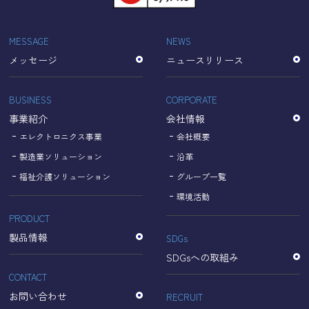
「Cookie」で収集される情報は個人を特定できるものでは
ありません。
収集されたデータはGoogleのプライバシーポリシーにおい
MESSAGE
NEWS
て管理されます。
メッセージ
ニュースリリース
なお、当サイトのご利用をもって、上述の方法・目的にお
いてGoogle及び当サイトが行うデータ処理に関し、お客様
にご承諾いただいたものとみなします。
BUSINESS
CORPORATE
【Googleのプライバシーポリシー】
事業紹介
会社情報
https://policies.google.com/privacy?hl=ja
https://policies.google.com/technologies/partner-sites?
エレクトロニクス事業
会社概要
hl=ja
製造業ソリューション
沿革
福祉介護ソリューション
グループ一覧
個人情報に関するお問い合わせ窓口
環境活動
PRODUCT
名古屋理研電具株式会社
TEL：052-833-1248
製品情報
SDGs
SDGsへの取組み
CONTACT
お問い合わせ
RECRUIT