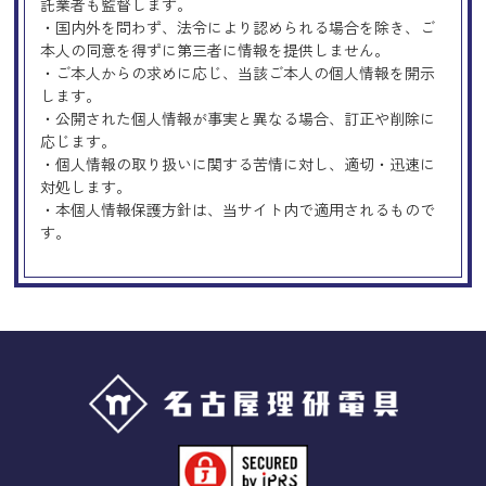
託業者も監督します。
・国内外を問わず、法令により認められる場合を除き、ご
本人の同意を得ずに第三者に情報を提供しません。
・ご本人からの求めに応じ、当該ご本人の個人情報を開示
します。
・公開された個人情報が事実と異なる場合、訂正や削除に
応じます。
・個人情報の取り扱いに関する苦情に対し、適切・迅速に
対処します。
・本個人情報保護方針は、当サイト内で適用されるもので
す。
Googleアナリティクスの使用につい
て
当サイトでは、より良いサービスの提供、またユーザビリ
ティの向上のため、Googleアナリティクスを使用し、当サ
イトの利用状況などのデータ収集及び解析を行っておりま
す。その際、「Cookie」を通じて、Googleがお客様のIPア
ドレスなどの情報を収集する場合がありますが、