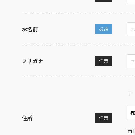
お名前
必須
フリガナ
任意
〒
住所
任意
市