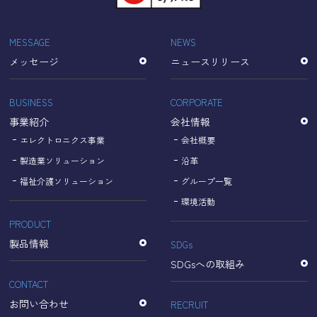
「Cookie」で収集される情報は個人を特定できるものでは
ありません。
収集されたデータはGoogleのプライバシーポリシーにおい
MESSAGE
NEWS
て管理されます。
メッセージ
ニュースリリース
なお、当サイトのご利用をもって、上述の方法・目的にお
いてGoogle及び当サイトが行うデータ処理に関し、お客様
にご承諾いただいたものとみなします。
BUSINESS
CORPORATE
【Googleのプライバシーポリシー】
事業紹介
会社情報
https://policies.google.com/privacy?hl=ja
https://policies.google.com/technologies/partner-sites?
エレクトロニクス事業
会社概要
hl=ja
製造業ソリューション
沿革
福祉介護ソリューション
グループ一覧
個人情報に関するお問い合わせ窓口
環境活動
PRODUCT
名古屋理研電具株式会社
TEL：052-833-1248
製品情報
SDGs
SDGsへの取組み
CONTACT
お問い合わせ
RECRUIT