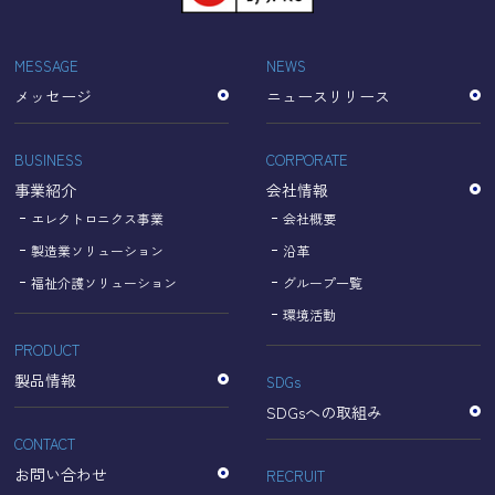
「Cookie」で収集される情報は個人を特定できるものでは
ありません。
収集されたデータはGoogleのプライバシーポリシーにおい
MESSAGE
NEWS
て管理されます。
メッセージ
ニュースリリース
なお、当サイトのご利用をもって、上述の方法・目的にお
いてGoogle及び当サイトが行うデータ処理に関し、お客様
にご承諾いただいたものとみなします。
BUSINESS
CORPORATE
【Googleのプライバシーポリシー】
事業紹介
会社情報
https://policies.google.com/privacy?hl=ja
https://policies.google.com/technologies/partner-sites?
エレクトロニクス事業
会社概要
hl=ja
製造業ソリューション
沿革
福祉介護ソリューション
グループ一覧
個人情報に関するお問い合わせ窓口
環境活動
PRODUCT
名古屋理研電具株式会社
TEL：052-833-1248
製品情報
SDGs
SDGsへの取組み
CONTACT
お問い合わせ
RECRUIT