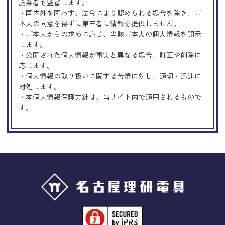
託業者も監督します。
・国内外を問わず、法令により認められる場合を除き、ご
本人の同意を得ずに第三者に情報を提供しません。
・ご本人からの求めに応じ、当該ご本人の個人情報を開示
します。
・公開された個人情報が事実と異なる場合、訂正や削除に
応じます。
・個人情報の取り扱いに関する苦情に対し、適切・迅速に
対処します。
・本個人情報保護方針は、当サイト内で適用されるもので
す。
Googleアナリティクスの使用につい
て
当サイトでは、より良いサービスの提供、またユーザビリ
ティの向上のため、Googleアナリティクスを使用し、当サ
イトの利用状況などのデータ収集及び解析を行っておりま
す。その際、「Cookie」を通じて、Googleがお客様のIPア
ドレスなどの情報を収集する場合がありますが、