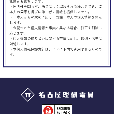
託業者も監督します。
・国内外を問わず、法令により認められる場合を除き、ご
本人の同意を得ずに第三者に情報を提供しません。
・ご本人からの求めに応じ、当該ご本人の個人情報を開示
します。
・公開された個人情報が事実と異なる場合、訂正や削除に
応じます。
・個人情報の取り扱いに関する苦情に対し、適切・迅速に
対処します。
・本個人情報保護方針は、当サイト内で適用されるもので
す。
Googleアナリティクスの使用につい
て
当サイトでは、より良いサービスの提供、またユーザビリ
ティの向上のため、Googleアナリティクスを使用し、当サ
イトの利用状況などのデータ収集及び解析を行っておりま
す。その際、「Cookie」を通じて、Googleがお客様のIPア
ドレスなどの情報を収集する場合がありますが、