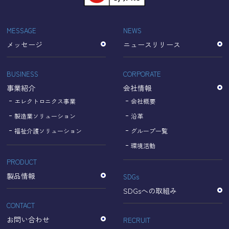
「Cookie」で収集される情報は個人を特定できるものでは
ありません。
収集されたデータはGoogleのプライバシーポリシーにおい
MESSAGE
NEWS
て管理されます。
メッセージ
ニュースリリース
なお、当サイトのご利用をもって、上述の方法・目的にお
いてGoogle及び当サイトが行うデータ処理に関し、お客様
にご承諾いただいたものとみなします。
BUSINESS
CORPORATE
【Googleのプライバシーポリシー】
事業紹介
会社情報
https://policies.google.com/privacy?hl=ja
https://policies.google.com/technologies/partner-sites?
エレクトロニクス事業
会社概要
hl=ja
製造業ソリューション
沿革
福祉介護ソリューション
グループ一覧
個人情報に関するお問い合わせ窓口
環境活動
PRODUCT
名古屋理研電具株式会社
TEL：052-833-1248
製品情報
SDGs
SDGsへの取組み
CONTACT
お問い合わせ
RECRUIT