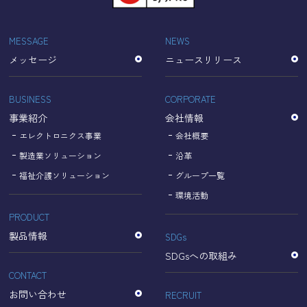
「Cookie」で収集される情報は個人を特定できるものでは
ありません。
収集されたデータはGoogleのプライバシーポリシーにおい
MESSAGE
NEWS
て管理されます。
メッセージ
ニュースリリース
なお、当サイトのご利用をもって、上述の方法・目的にお
いてGoogle及び当サイトが行うデータ処理に関し、お客様
にご承諾いただいたものとみなします。
BUSINESS
CORPORATE
【Googleのプライバシーポリシー】
事業紹介
会社情報
https://policies.google.com/privacy?hl=ja
https://policies.google.com/technologies/partner-sites?
エレクトロニクス事業
会社概要
hl=ja
製造業ソリューション
沿革
福祉介護ソリューション
グループ一覧
個人情報に関するお問い合わせ窓口
環境活動
PRODUCT
名古屋理研電具株式会社
TEL：052-833-1248
製品情報
SDGs
SDGsへの取組み
CONTACT
お問い合わせ
RECRUIT