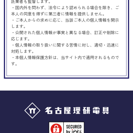
託業者も監督します。
・国内外を問わず、法令により認められる場合を除き、ご
本人の同意を得ずに第三者に情報を提供しません。
・ご本人からの求めに応じ、当該ご本人の個人情報を開示
します。
・公開された個人情報が事実と異なる場合、訂正や削除に
応じます。
・個人情報の取り扱いに関する苦情に対し、適切・迅速に
対処します。
・本個人情報保護方針は、当サイト内で適用されるもので
す。
Googleアナリティクスの使用につい
て
当サイトでは、より良いサービスの提供、またユーザビリ
ティの向上のため、Googleアナリティクスを使用し、当サ
イトの利用状況などのデータ収集及び解析を行っておりま
す。その際、「Cookie」を通じて、Googleがお客様のIPア
ドレスなどの情報を収集する場合がありますが、