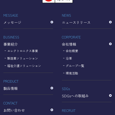
「Cookie」で収集される情報は個人を特定できるものでは
ありません。
収集されたデータはGoogleのプライバシーポリシーにおい
MESSAGE
NEWS
て管理されます。
メッセージ
ニュースリリース
なお、当サイトのご利用をもって、上述の方法・目的にお
いてGoogle及び当サイトが行うデータ処理に関し、お客様
にご承諾いただいたものとみなします。
BUSINESS
CORPORATE
【Googleのプライバシーポリシー】
事業紹介
会社情報
https://policies.google.com/privacy?hl=ja
https://policies.google.com/technologies/partner-sites?
エレクトロニクス事業
会社概要
hl=ja
製造業ソリューション
沿革
福祉介護ソリューション
グループ一覧
個人情報に関するお問い合わせ窓口
環境活動
PRODUCT
名古屋理研電具株式会社
TEL：052-833-1248
製品情報
SDGs
SDGsへの取組み
CONTACT
お問い合わせ
RECRUIT