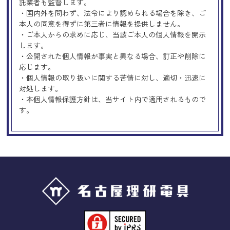
託業者も監督します。
・国内外を問わず、法令により認められる場合を除き、ご
本人の同意を得ずに第三者に情報を提供しません。
・ご本人からの求めに応じ、当該ご本人の個人情報を開示
します。
・公開された個人情報が事実と異なる場合、訂正や削除に
応じます。
・個人情報の取り扱いに関する苦情に対し、適切・迅速に
対処します。
・本個人情報保護方針は、当サイト内で適用されるもので
す。
Googleアナリティクスの使用につい
て
当サイトでは、より良いサービスの提供、またユーザビリ
ティの向上のため、Googleアナリティクスを使用し、当サ
イトの利用状況などのデータ収集及び解析を行っておりま
す。その際、「Cookie」を通じて、Googleがお客様のIPア
ドレスなどの情報を収集する場合がありますが、