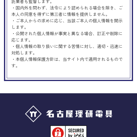
託業者も監督します。
・国内外を問わず、法令により認められる場合を除き、ご
本人の同意を得ずに第三者に情報を提供しません。
・ご本人からの求めに応じ、当該ご本人の個人情報を開示
します。
・公開された個人情報が事実と異なる場合、訂正や削除に
応じます。
・個人情報の取り扱いに関する苦情に対し、適切・迅速に
対処します。
・本個人情報保護方針は、当サイト内で適用されるもので
す。
Googleアナリティクスの使用につい
て
当サイトでは、より良いサービスの提供、またユーザビリ
ティの向上のため、Googleアナリティクスを使用し、当サ
イトの利用状況などのデータ収集及び解析を行っておりま
す。その際、「Cookie」を通じて、Googleがお客様のIPア
ドレスなどの情報を収集する場合がありますが、