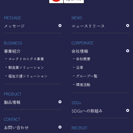
「Cookie」で収集される情報は個人を特定できるものでは
ありません。
収集されたデータはGoogleのプライバシーポリシーにおい
MESSAGE
NEWS
て管理されます。
メッセージ
ニュースリリース
なお、当サイトのご利用をもって、上述の方法・目的にお
いてGoogle及び当サイトが行うデータ処理に関し、お客様
にご承諾いただいたものとみなします。
BUSINESS
CORPORATE
【Googleのプライバシーポリシー】
事業紹介
会社情報
https://policies.google.com/privacy?hl=ja
https://policies.google.com/technologies/partner-sites?
エレクトロニクス事業
会社概要
hl=ja
製造業ソリューション
沿革
福祉介護ソリューション
グループ一覧
個人情報に関するお問い合わせ窓口
環境活動
PRODUCT
名古屋理研電具株式会社
TEL：052-833-1248
製品情報
SDGs
SDGsへの取組み
CONTACT
お問い合わせ
RECRUIT