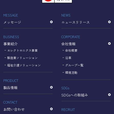
「Cookie」で収集される情報は個人を特定できるものでは
ありません。
収集されたデータはGoogleのプライバシーポリシーにおい
MESSAGE
NEWS
て管理されます。
メッセージ
ニュースリリース
なお、当サイトのご利用をもって、上述の方法・目的にお
いてGoogle及び当サイトが行うデータ処理に関し、お客様
にご承諾いただいたものとみなします。
BUSINESS
CORPORATE
【Googleのプライバシーポリシー】
事業紹介
会社情報
https://policies.google.com/privacy?hl=ja
https://policies.google.com/technologies/partner-sites?
エレクトロニクス事業
会社概要
hl=ja
製造業ソリューション
沿革
福祉介護ソリューション
グループ一覧
個人情報に関するお問い合わせ窓口
環境活動
PRODUCT
名古屋理研電具株式会社
TEL：052-833-1248
製品情報
SDGs
SDGsへの取組み
CONTACT
お問い合わせ
RECRUIT