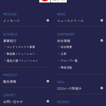
「Cookie」で収集される情報は個人を特定できるものでは
ありません。
収集されたデータはGoogleのプライバシーポリシーにおい
MESSAGE
NEWS
て管理されます。
メッセージ
ニュースリリース
なお、当サイトのご利用をもって、上述の方法・目的にお
いてGoogle及び当サイトが行うデータ処理に関し、お客様
にご承諾いただいたものとみなします。
BUSINESS
CORPORATE
【Googleのプライバシーポリシー】
事業紹介
会社情報
https://policies.google.com/privacy?hl=ja
https://policies.google.com/technologies/partner-sites?
エレクトロニクス事業
会社概要
hl=ja
製造業ソリューション
沿革
福祉介護ソリューション
グループ一覧
個人情報に関するお問い合わせ窓口
環境活動
PRODUCT
名古屋理研電具株式会社
TEL：052-833-1248
製品情報
SDGs
SDGsへの取組み
CONTACT
お問い合わせ
RECRUIT