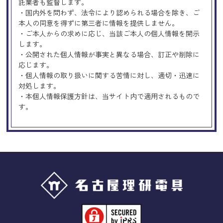
託業者も監督します。
・国内外を問わず、法令により認められる場合を除き、ご
本人の同意を得ずに第三者に情報を提供しません。
・ご本人からの求めに応じ、当該ご本人の個人情報を開示
します。
・公開された個人情報が事実と異なる場合、訂正や削除に
応じます。
・個人情報の取り扱いに関する苦情に対し、適切・迅速に
対処します。
・本個人情報保護方針は、当サイト内で適用されるもので
す。
Googleアナリティクスの使用につい
て
当サイトでは、より良いサービスの提供、またユーザビリ
ティの向上のため、Googleアナリティクスを使用し、当サ
イトの利用状況などのデータ収集及び解析を行っておりま
す。その際、「Cookie」を通じて、Googleがお客様のIPア
ドレスなどの情報を収集する場合がありますが、