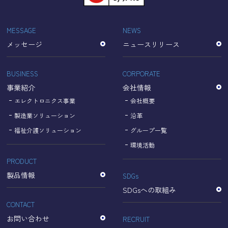
「Cookie」で収集される情報は個人を特定できるものでは
ありません。
収集されたデータはGoogleのプライバシーポリシーにおい
MESSAGE
NEWS
て管理されます。
メッセージ
ニュースリリース
なお、当サイトのご利用をもって、上述の方法・目的にお
いてGoogle及び当サイトが行うデータ処理に関し、お客様
にご承諾いただいたものとみなします。
BUSINESS
CORPORATE
【Googleのプライバシーポリシー】
事業紹介
会社情報
https://policies.google.com/privacy?hl=ja
https://policies.google.com/technologies/partner-sites?
エレクトロニクス事業
会社概要
hl=ja
製造業ソリューション
沿革
福祉介護ソリューション
グループ一覧
個人情報に関するお問い合わせ窓口
環境活動
PRODUCT
名古屋理研電具株式会社
TEL：052-833-1248
製品情報
SDGs
SDGsへの取組み
CONTACT
お問い合わせ
RECRUIT