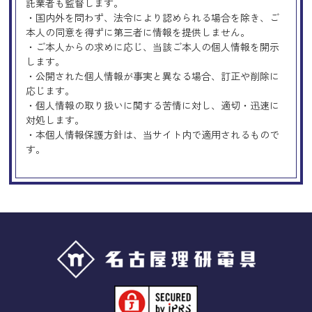
託業者も監督します。
・国内外を問わず、法令により認められる場合を除き、ご
本人の同意を得ずに第三者に情報を提供しません。
・ご本人からの求めに応じ、当該ご本人の個人情報を開示
します。
・公開された個人情報が事実と異なる場合、訂正や削除に
応じます。
・個人情報の取り扱いに関する苦情に対し、適切・迅速に
対処します。
・本個人情報保護方針は、当サイト内で適用されるもので
す。
Googleアナリティクスの使用につい
て
当サイトでは、より良いサービスの提供、またユーザビリ
ティの向上のため、Googleアナリティクスを使用し、当サ
イトの利用状況などのデータ収集及び解析を行っておりま
す。その際、「Cookie」を通じて、Googleがお客様のIPア
ドレスなどの情報を収集する場合がありますが、