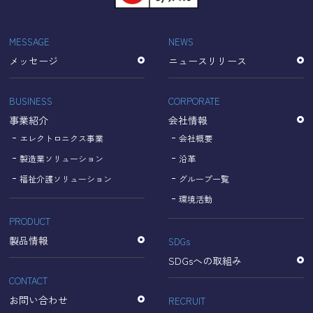
「Cookie」で収集される情報は個人を特定できるものでは
ありません。
収集されたデータはGoogleのプライバシーポリシーにおい
MESSAGE
NEWS
て管理されます。
メッセージ
ニュースリリース
なお、当サイトのご利用をもって、上述の方法・目的にお
いてGoogle及び当サイトが行うデータ処理に関し、お客様
にご承諾いただいたものとみなします。
BUSINESS
CORPORATE
【Googleのプライバシーポリシー】
事業紹介
会社情報
https://policies.google.com/privacy?hl=ja
https://policies.google.com/technologies/partner-sites?
エレクトロニクス事業
会社概要
hl=ja
製造業ソリューション
沿革
福祉介護ソリューション
グループ一覧
個人情報に関するお問い合わせ窓口
環境活動
PRODUCT
名古屋理研電具株式会社
TEL：052-833-1248
製品情報
SDGs
SDGsへの取組み
CONTACT
お問い合わせ
RECRUIT