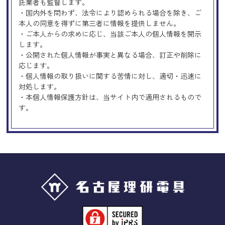
託業者も監督します。
・国内外を問わず、法令により認められる場合を除き、ご
本人の同意を得ずに第三者に情報を提供しません。
・ご本人からの求めに応じ、当該ご本人の個人情報を開示
します。
・公開された個人情報が事実と異なる場合、訂正や削除に
応じます。
・個人情報の取り扱いに関する苦情に対し、適切・迅速に
対処します。
・本個人情報保護方針は、当サイト内で適用されるもので
す。
Googleアナリティクスの使用につい
て
当サイトでは、より良いサービスの提供、またユーザビリ
ティの向上のため、Googleアナリティクスを使用し、当サ
イトの利用状況などのデータ収集及び解析を行っておりま
す。その際、「Cookie」を通じて、Googleがお客様のIPア
ドレスなどの情報を収集する場合がありますが、