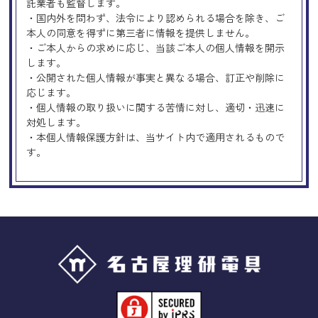
託業者も監督します。
・国内外を問わず、法令により認められる場合を除き、ご
本人の同意を得ずに第三者に情報を提供しません。
・ご本人からの求めに応じ、当該ご本人の個人情報を開示
します。
・公開された個人情報が事実と異なる場合、訂正や削除に
応じます。
・個人情報の取り扱いに関する苦情に対し、適切・迅速に
対処します。
・本個人情報保護方針は、当サイト内で適用されるもので
す。
Googleアナリティクスの使用につい
て
当サイトでは、より良いサービスの提供、またユーザビリ
ティの向上のため、Googleアナリティクスを使用し、当サ
イトの利用状況などのデータ収集及び解析を行っておりま
す。その際、「Cookie」を通じて、Googleがお客様のIPア
ドレスなどの情報を収集する場合がありますが、