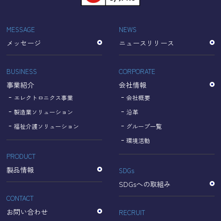
「Cookie」で収集される情報は個人を特定できるものでは
ありません。
収集されたデータはGoogleのプライバシーポリシーにおい
MESSAGE
NEWS
て管理されます。
メッセージ
ニュースリリース
なお、当サイトのご利用をもって、上述の方法・目的にお
いてGoogle及び当サイトが行うデータ処理に関し、お客様
にご承諾いただいたものとみなします。
BUSINESS
CORPORATE
【Googleのプライバシーポリシー】
事業紹介
会社情報
https://policies.google.com/privacy?hl=ja
https://policies.google.com/technologies/partner-sites?
エレクトロニクス事業
会社概要
hl=ja
製造業ソリューション
沿革
福祉介護ソリューション
グループ一覧
個人情報に関するお問い合わせ窓口
環境活動
PRODUCT
名古屋理研電具株式会社
TEL：052-833-1248
製品情報
SDGs
SDGsへの取組み
CONTACT
お問い合わせ
RECRUIT