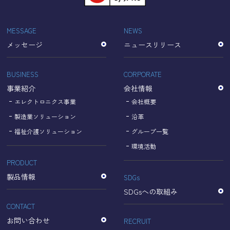
「Cookie」で収集される情報は個人を特定できるものでは
ありません。
収集されたデータはGoogleのプライバシーポリシーにおい
MESSAGE
NEWS
て管理されます。
メッセージ
ニュースリリース
なお、当サイトのご利用をもって、上述の方法・目的にお
いてGoogle及び当サイトが行うデータ処理に関し、お客様
にご承諾いただいたものとみなします。
BUSINESS
CORPORATE
【Googleのプライバシーポリシー】
事業紹介
会社情報
https://policies.google.com/privacy?hl=ja
https://policies.google.com/technologies/partner-sites?
エレクトロニクス事業
会社概要
hl=ja
製造業ソリューション
沿革
福祉介護ソリューション
グループ一覧
個人情報に関するお問い合わせ窓口
環境活動
PRODUCT
名古屋理研電具株式会社
TEL：052-833-1248
製品情報
SDGs
SDGsへの取組み
CONTACT
お問い合わせ
RECRUIT