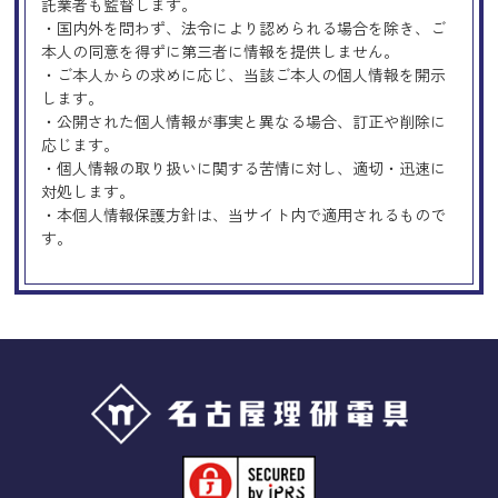
託業者も監督します。
・国内外を問わず、法令により認められる場合を除き、ご
本人の同意を得ずに第三者に情報を提供しません。
・ご本人からの求めに応じ、当該ご本人の個人情報を開示
します。
・公開された個人情報が事実と異なる場合、訂正や削除に
応じます。
・個人情報の取り扱いに関する苦情に対し、適切・迅速に
対処します。
・本個人情報保護方針は、当サイト内で適用されるもので
す。
Googleアナリティクスの使用につい
て
当サイトでは、より良いサービスの提供、またユーザビリ
ティの向上のため、Googleアナリティクスを使用し、当サ
イトの利用状況などのデータ収集及び解析を行っておりま
す。その際、「Cookie」を通じて、Googleがお客様のIPア
ドレスなどの情報を収集する場合がありますが、