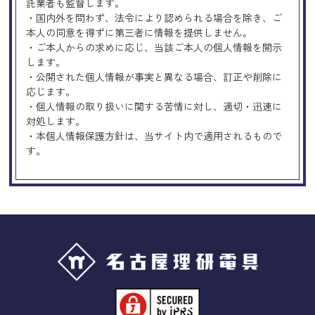
託業者も監督します。
・国内外を問わず、法令により認められる場合を除き、ご
本人の同意を得ずに第三者に情報を提供しません。
・ご本人からの求めに応じ、当該ご本人の個人情報を開示
します。
・公開された個人情報が事実と異なる場合、訂正や削除に
応じます。
・個人情報の取り扱いに関する苦情に対し、適切・迅速に
対処します。
・本個人情報保護方針は、当サイト内で適用されるもので
す。
Googleアナリティクスの使用につい
て
当サイトでは、より良いサービスの提供、またユーザビリ
ティの向上のため、Googleアナリティクスを使用し、当サ
イトの利用状況などのデータ収集及び解析を行っておりま
す。その際、「Cookie」を通じて、Googleがお客様のIPア
ドレスなどの情報を収集する場合がありますが、