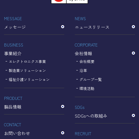
「Cookie」で収集される情報は個人を特定できるものでは
ありません。
収集されたデータはGoogleのプライバシーポリシーにおい
MESSAGE
NEWS
て管理されます。
メッセージ
ニュースリリース
なお、当サイトのご利用をもって、上述の方法・目的にお
いてGoogle及び当サイトが行うデータ処理に関し、お客様
にご承諾いただいたものとみなします。
BUSINESS
CORPORATE
【Googleのプライバシーポリシー】
事業紹介
会社情報
https://policies.google.com/privacy?hl=ja
https://policies.google.com/technologies/partner-sites?
エレクトロニクス事業
会社概要
hl=ja
製造業ソリューション
沿革
福祉介護ソリューション
グループ一覧
個人情報に関するお問い合わせ窓口
環境活動
PRODUCT
名古屋理研電具株式会社
TEL：052-833-1248
製品情報
SDGs
SDGsへの取組み
CONTACT
お問い合わせ
RECRUIT