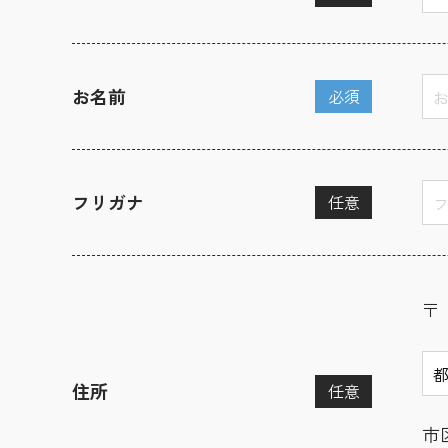
お名前
必須
フリガナ
任意
〒
住所
任意
市