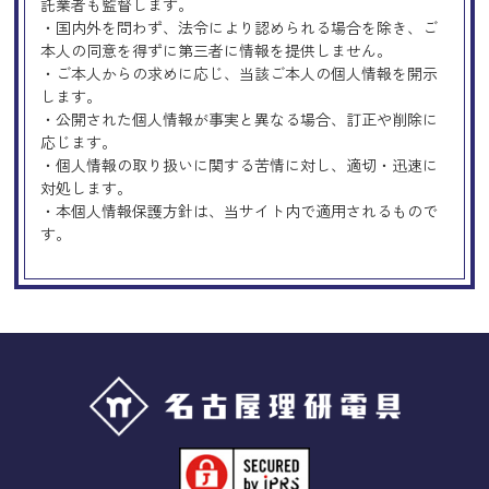
託業者も監督します。
・国内外を問わず、法令により認められる場合を除き、ご
本人の同意を得ずに第三者に情報を提供しません。
・ご本人からの求めに応じ、当該ご本人の個人情報を開示
します。
・公開された個人情報が事実と異なる場合、訂正や削除に
応じます。
・個人情報の取り扱いに関する苦情に対し、適切・迅速に
対処します。
・本個人情報保護方針は、当サイト内で適用されるもので
す。
Googleアナリティクスの使用につい
て
当サイトでは、より良いサービスの提供、またユーザビリ
ティの向上のため、Googleアナリティクスを使用し、当サ
イトの利用状況などのデータ収集及び解析を行っておりま
す。その際、「Cookie」を通じて、Googleがお客様のIPア
ドレスなどの情報を収集する場合がありますが、