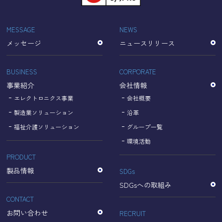
「Cookie」で収集される情報は個人を特定できるものでは
ありません。
収集されたデータはGoogleのプライバシーポリシーにおい
MESSAGE
NEWS
て管理されます。
メッセージ
ニュースリリース
なお、当サイトのご利用をもって、上述の方法・目的にお
いてGoogle及び当サイトが行うデータ処理に関し、お客様
にご承諾いただいたものとみなします。
BUSINESS
CORPORATE
【Googleのプライバシーポリシー】
事業紹介
会社情報
https://policies.google.com/privacy?hl=ja
https://policies.google.com/technologies/partner-sites?
エレクトロニクス事業
会社概要
hl=ja
製造業ソリューション
沿革
福祉介護ソリューション
グループ一覧
個人情報に関するお問い合わせ窓口
環境活動
PRODUCT
名古屋理研電具株式会社
TEL：052-833-1248
製品情報
SDGs
SDGsへの取組み
CONTACT
お問い合わせ
RECRUIT