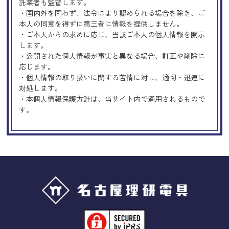
託業者も監督します。
・国内外を問わず、法令により認められる場合を除き、ご
本人の同意を得ずに第三者に情報を提供しません。
・ご本人からの求めに応じ、当該ご本人の個人情報を開示
します。
・公開された個人情報が事実と異なる場合、訂正や削除に
応じます。
・個人情報の取り扱いに関する苦情に対し、適切・迅速に
対処します。
・本個人情報保護方針は、当サイト内で適用されるもので
す。
Googleアナリティクスの使用につい
て
当サイトでは、より良いサービスの提供、またユーザビリ
ティの向上のため、Googleアナリティクスを使用し、当サ
イトの利用状況などのデータ収集及び解析を行っておりま
す。その際、「Cookie」を通じて、Googleがお客様のIPア
ドレスなどの情報を収集する場合がありますが、