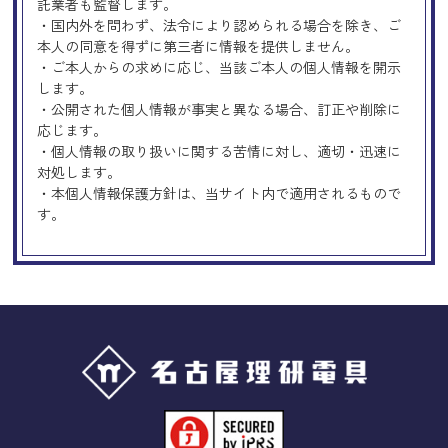
託業者も監督します。
・国内外を問わず、法令により認められる場合を除き、ご
本人の同意を得ずに第三者に情報を提供しません。
・ご本人からの求めに応じ、当該ご本人の個人情報を開示
します。
・公開された個人情報が事実と異なる場合、訂正や削除に
応じます。
・個人情報の取り扱いに関する苦情に対し、適切・迅速に
対処します。
・本個人情報保護方針は、当サイト内で適用されるもので
す。
Googleアナリティクスの使用につい
て
当サイトでは、より良いサービスの提供、またユーザビリ
ティの向上のため、Googleアナリティクスを使用し、当サ
イトの利用状況などのデータ収集及び解析を行っておりま
す。その際、「Cookie」を通じて、Googleがお客様のIPア
ドレスなどの情報を収集する場合がありますが、