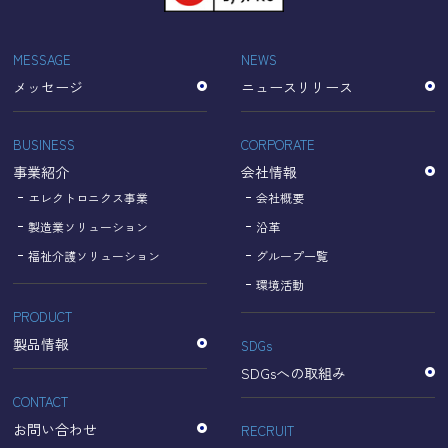
「Cookie」で収集される情報は個人を特定できるものでは
ありません。
収集されたデータはGoogleのプライバシーポリシーにおい
MESSAGE
NEWS
て管理されます。
メッセージ
ニュースリリース
なお、当サイトのご利用をもって、上述の方法・目的にお
いてGoogle及び当サイトが行うデータ処理に関し、お客様
にご承諾いただいたものとみなします。
BUSINESS
CORPORATE
【Googleのプライバシーポリシー】
事業紹介
会社情報
https://policies.google.com/privacy?hl=ja
https://policies.google.com/technologies/partner-sites?
エレクトロニクス事業
会社概要
hl=ja
製造業ソリューション
沿革
福祉介護ソリューション
グループ一覧
個人情報に関するお問い合わせ窓口
環境活動
PRODUCT
名古屋理研電具株式会社
TEL：052-833-1248
製品情報
SDGs
SDGsへの取組み
CONTACT
お問い合わせ
RECRUIT