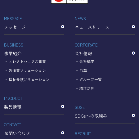
「Cookie」で収集される情報は個人を特定できるものでは
ありません。
収集されたデータはGoogleのプライバシーポリシーにおい
MESSAGE
NEWS
て管理されます。
メッセージ
ニュースリリース
なお、当サイトのご利用をもって、上述の方法・目的にお
いてGoogle及び当サイトが行うデータ処理に関し、お客様
にご承諾いただいたものとみなします。
BUSINESS
CORPORATE
【Googleのプライバシーポリシー】
事業紹介
会社情報
https://policies.google.com/privacy?hl=ja
https://policies.google.com/technologies/partner-sites?
エレクトロニクス事業
会社概要
hl=ja
製造業ソリューション
沿革
福祉介護ソリューション
グループ一覧
個人情報に関するお問い合わせ窓口
環境活動
PRODUCT
名古屋理研電具株式会社
TEL：052-833-1248
製品情報
SDGs
SDGsへの取組み
CONTACT
お問い合わせ
RECRUIT