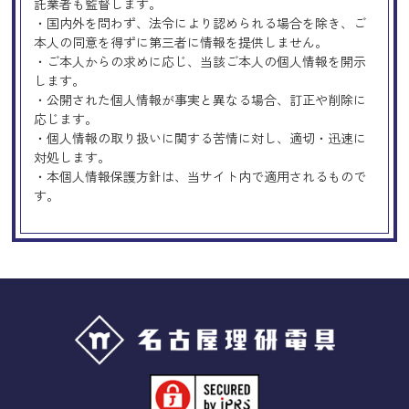
託業者も監督します。
・国内外を問わず、法令により認められる場合を除き、ご
本人の同意を得ずに第三者に情報を提供しません。
・ご本人からの求めに応じ、当該ご本人の個人情報を開示
します。
・公開された個人情報が事実と異なる場合、訂正や削除に
応じます。
・個人情報の取り扱いに関する苦情に対し、適切・迅速に
対処します。
・本個人情報保護方針は、当サイト内で適用されるもので
す。
Googleアナリティクスの使用につい
て
当サイトでは、より良いサービスの提供、またユーザビリ
ティの向上のため、Googleアナリティクスを使用し、当サ
イトの利用状況などのデータ収集及び解析を行っておりま
す。その際、「Cookie」を通じて、Googleがお客様のIPア
ドレスなどの情報を収集する場合がありますが、