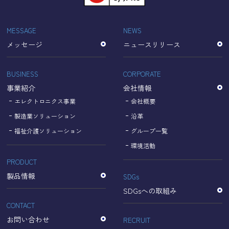
「Cookie」で収集される情報は個人を特定できるものでは
ありません。
収集されたデータはGoogleのプライバシーポリシーにおい
MESSAGE
NEWS
て管理されます。
メッセージ
ニュースリリース
なお、当サイトのご利用をもって、上述の方法・目的にお
いてGoogle及び当サイトが行うデータ処理に関し、お客様
にご承諾いただいたものとみなします。
BUSINESS
CORPORATE
【Googleのプライバシーポリシー】
事業紹介
会社情報
https://policies.google.com/privacy?hl=ja
https://policies.google.com/technologies/partner-sites?
エレクトロニクス事業
会社概要
hl=ja
製造業ソリューション
沿革
福祉介護ソリューション
グループ一覧
個人情報に関するお問い合わせ窓口
環境活動
PRODUCT
名古屋理研電具株式会社
TEL：052-833-1248
製品情報
SDGs
SDGsへの取組み
CONTACT
お問い合わせ
RECRUIT