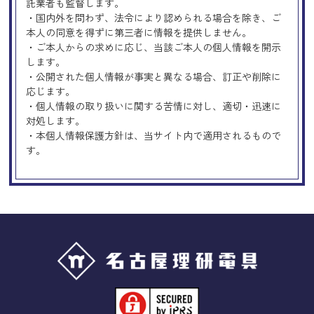
託業者も監督します。
・国内外を問わず、法令により認められる場合を除き、ご
本人の同意を得ずに第三者に情報を提供しません。
・ご本人からの求めに応じ、当該ご本人の個人情報を開示
します。
・公開された個人情報が事実と異なる場合、訂正や削除に
応じます。
・個人情報の取り扱いに関する苦情に対し、適切・迅速に
対処します。
・本個人情報保護方針は、当サイト内で適用されるもので
す。
Googleアナリティクスの使用につい
て
当サイトでは、より良いサービスの提供、またユーザビリ
ティの向上のため、Googleアナリティクスを使用し、当サ
イトの利用状況などのデータ収集及び解析を行っておりま
す。その際、「Cookie」を通じて、Googleがお客様のIPア
ドレスなどの情報を収集する場合がありますが、