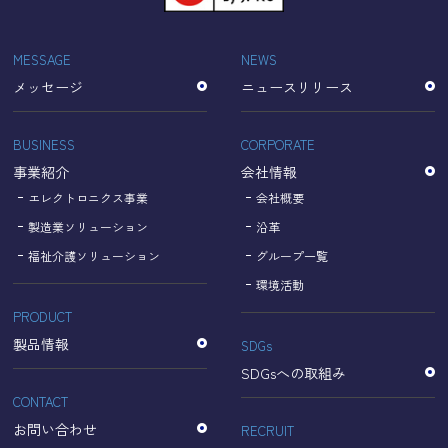
「Cookie」で収集される情報は個人を特定できるものでは
ありません。
収集されたデータはGoogleのプライバシーポリシーにおい
MESSAGE
NEWS
て管理されます。
メッセージ
ニュースリリース
なお、当サイトのご利用をもって、上述の方法・目的にお
いてGoogle及び当サイトが行うデータ処理に関し、お客様
にご承諾いただいたものとみなします。
BUSINESS
CORPORATE
【Googleのプライバシーポリシー】
事業紹介
会社情報
https://policies.google.com/privacy?hl=ja
https://policies.google.com/technologies/partner-sites?
エレクトロニクス事業
会社概要
hl=ja
製造業ソリューション
沿革
福祉介護ソリューション
グループ一覧
個人情報に関するお問い合わせ窓口
環境活動
PRODUCT
名古屋理研電具株式会社
TEL：052-833-1248
製品情報
SDGs
SDGsへの取組み
CONTACT
お問い合わせ
RECRUIT