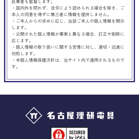
託業者も監督します。
・国内外を問わず、法令により認められる場合を除き、ご
本人の同意を得ずに第三者に情報を提供しません。
・ご本人からの求めに応じ、当該ご本人の個人情報を開示
します。
・公開された個人情報が事実と異なる場合、訂正や削除に
応じます。
・個人情報の取り扱いに関する苦情に対し、適切・迅速に
対処します。
・本個人情報保護方針は、当サイト内で適用されるもので
す。
Googleアナリティクスの使用につい
て
当サイトでは、より良いサービスの提供、またユーザビリ
ティの向上のため、Googleアナリティクスを使用し、当サ
イトの利用状況などのデータ収集及び解析を行っておりま
す。その際、「Cookie」を通じて、Googleがお客様のIPア
ドレスなどの情報を収集する場合がありますが、