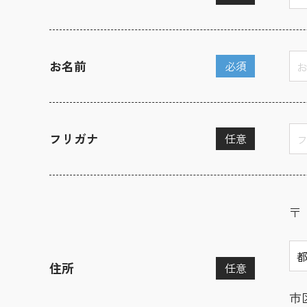
お名前
必須
フリガナ
任意
〒
住所
任意
市