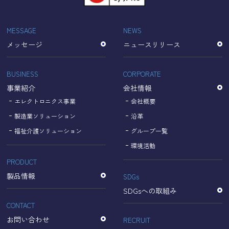
「Cookie」で収集される情報は個人を特定できるものでは
ありません。
収集されたデータはGoogleのプライバシーポリシーにおい
MESSAGE
NEWS
て管理されます。
メッセージ
ニュースリリース
なお、当サイトのご利用をもって、上述の方法・目的にお
いてGoogle及び当サイトが行うデータ処理に関し、お客様
にご承諾いただいたものとみなします。
BUSINESS
CORPORATE
【Googleのプライバシーポリシー】
事業紹介
会社情報
https://policies.google.com/privacy?hl=ja
https://policies.google.com/technologies/partner-sites?
エレクトロニクス事業
会社概要
hl=ja
製造業ソリューション
沿革
福祉介護ソリューション
グループ一覧
個人情報に関するお問い合わせ窓口
環境活動
PRODUCT
名古屋理研電具株式会社
TEL：052-833-1248
製品情報
SDGs
SDGsへの取組み
CONTACT
お問い合わせ
RECRUIT