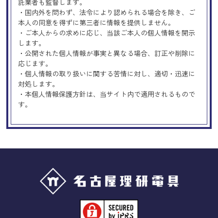
託業者も監督します。
・国内外を問わず、法令により認められる場合を除き、ご
本人の同意を得ずに第三者に情報を提供しません。
・ご本人からの求めに応じ、当該ご本人の個人情報を開示
します。
・公開された個人情報が事実と異なる場合、訂正や削除に
応じます。
・個人情報の取り扱いに関する苦情に対し、適切・迅速に
対処します。
・本個人情報保護方針は、当サイト内で適用されるもので
す。
Googleアナリティクスの使用につい
て
当サイトでは、より良いサービスの提供、またユーザビリ
ティの向上のため、Googleアナリティクスを使用し、当サ
イトの利用状況などのデータ収集及び解析を行っておりま
す。その際、「Cookie」を通じて、Googleがお客様のIPア
ドレスなどの情報を収集する場合がありますが、