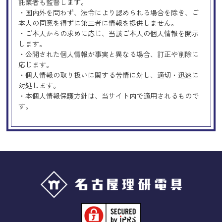
託業者も監督します。
・国内外を問わず、法令により認められる場合を除き、ご
本人の同意を得ずに第三者に情報を提供しません。
・ご本人からの求めに応じ、当該ご本人の個人情報を開示
します。
・公開された個人情報が事実と異なる場合、訂正や削除に
応じます。
・個人情報の取り扱いに関する苦情に対し、適切・迅速に
対処します。
・本個人情報保護方針は、当サイト内で適用されるもので
す。
Googleアナリティクスの使用につい
て
当サイトでは、より良いサービスの提供、またユーザビリ
ティの向上のため、Googleアナリティクスを使用し、当サ
イトの利用状況などのデータ収集及び解析を行っておりま
す。その際、「Cookie」を通じて、Googleがお客様のIPア
ドレスなどの情報を収集する場合がありますが、