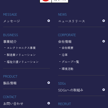
「Cookie」で収集される情報は個人を特定できるものでは
ありません。
収集されたデータはGoogleのプライバシーポリシーにおい
MESSAGE
NEWS
て管理されます。
メッセージ
ニュースリリース
なお、当サイトのご利用をもって、上述の方法・目的にお
いてGoogle及び当サイトが行うデータ処理に関し、お客様
にご承諾いただいたものとみなします。
BUSINESS
CORPORATE
【Googleのプライバシーポリシー】
事業紹介
会社情報
https://policies.google.com/privacy?hl=ja
https://policies.google.com/technologies/partner-sites?
エレクトロニクス事業
会社概要
hl=ja
製造業ソリューション
沿革
福祉介護ソリューション
グループ一覧
個人情報に関するお問い合わせ窓口
環境活動
PRODUCT
名古屋理研電具株式会社
TEL：052-833-1248
製品情報
SDGs
SDGsへの取組み
CONTACT
お問い合わせ
RECRUIT