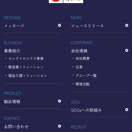
「Cookie」で収集される情報は個人を特定できるものでは
ありません。
収集されたデータはGoogleのプライバシーポリシーにおい
MESSAGE
NEWS
て管理されます。
メッセージ
ニュースリリース
なお、当サイトのご利用をもって、上述の方法・目的にお
いてGoogle及び当サイトが行うデータ処理に関し、お客様
にご承諾いただいたものとみなします。
BUSINESS
CORPORATE
【Googleのプライバシーポリシー】
事業紹介
会社情報
https://policies.google.com/privacy?hl=ja
https://policies.google.com/technologies/partner-sites?
エレクトロニクス事業
会社概要
hl=ja
製造業ソリューション
沿革
福祉介護ソリューション
グループ一覧
個人情報に関するお問い合わせ窓口
環境活動
PRODUCT
名古屋理研電具株式会社
TEL：052-833-1248
製品情報
SDGs
SDGsへの取組み
CONTACT
お問い合わせ
RECRUIT