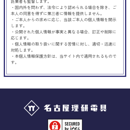
託業者も監督します。
・国内外を問わず、法令により認められる場合を除き、ご
本人の同意を得ずに第三者に情報を提供しません。
・ご本人からの求めに応じ、当該ご本人の個人情報を開示
します。
・公開された個人情報が事実と異なる場合、訂正や削除に
応じます。
・個人情報の取り扱いに関する苦情に対し、適切・迅速に
対処します。
・本個人情報保護方針は、当サイト内で適用されるもので
す。
Googleアナリティクスの使用につい
て
当サイトでは、より良いサービスの提供、またユーザビリ
ティの向上のため、Googleアナリティクスを使用し、当サ
イトの利用状況などのデータ収集及び解析を行っておりま
す。その際、「Cookie」を通じて、Googleがお客様のIPア
ドレスなどの情報を収集する場合がありますが、