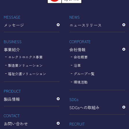
「Cookie」で収集される情報は個人を特定できるものでは
ありません。
収集されたデータはGoogleのプライバシーポリシーにおい
MESSAGE
NEWS
て管理されます。
メッセージ
ニュースリリース
なお、当サイトのご利用をもって、上述の方法・目的にお
いてGoogle及び当サイトが行うデータ処理に関し、お客様
にご承諾いただいたものとみなします。
BUSINESS
CORPORATE
【Googleのプライバシーポリシー】
事業紹介
会社情報
https://policies.google.com/privacy?hl=ja
https://policies.google.com/technologies/partner-sites?
エレクトロニクス事業
会社概要
hl=ja
製造業ソリューション
沿革
福祉介護ソリューション
グループ一覧
個人情報に関するお問い合わせ窓口
環境活動
PRODUCT
名古屋理研電具株式会社
TEL：052-833-1248
製品情報
SDGs
SDGsへの取組み
CONTACT
お問い合わせ
RECRUIT