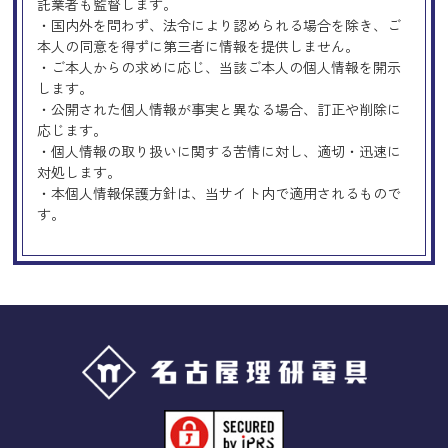
託業者も監督します。
・国内外を問わず、法令により認められる場合を除き、ご
本人の同意を得ずに第三者に情報を提供しません。
・ご本人からの求めに応じ、当該ご本人の個人情報を開示
します。
・公開された個人情報が事実と異なる場合、訂正や削除に
応じます。
・個人情報の取り扱いに関する苦情に対し、適切・迅速に
対処します。
・本個人情報保護方針は、当サイト内で適用されるもので
す。
Googleアナリティクスの使用につい
て
当サイトでは、より良いサービスの提供、またユーザビリ
ティの向上のため、Googleアナリティクスを使用し、当サ
イトの利用状況などのデータ収集及び解析を行っておりま
す。その際、「Cookie」を通じて、Googleがお客様のIPア
ドレスなどの情報を収集する場合がありますが、