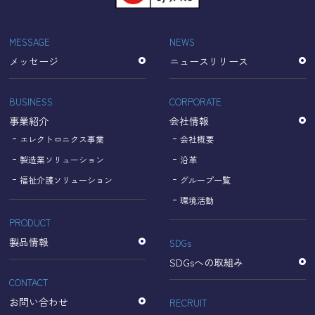
「Cookie」で収集される情報は個人を特定できるものでは
ありません。
収集されたデータはGoogleのプライバシーポリシーにおい
MESSAGE
NEWS
て管理されます。
メッセージ
ニュースリリース
なお、当サイトのご利用をもって、上述の方法・目的にお
いてGoogle及び当サイトが行うデータ処理に関し、お客様
にご承諾いただいたものとみなします。
BUSINESS
CORPORATE
【Googleのプライバシーポリシー】
事業紹介
会社情報
https://policies.google.com/privacy?hl=ja
https://policies.google.com/technologies/partner-sites?
エレクトロニクス事業
会社概要
hl=ja
製造業ソリューション
沿革
福祉介護ソリューション
グループ一覧
個人情報に関するお問い合わせ窓口
環境活動
PRODUCT
名古屋理研電具株式会社
TEL：052-833-1248
製品情報
SDGs
SDGsへの取組み
CONTACT
お問い合わせ
RECRUIT