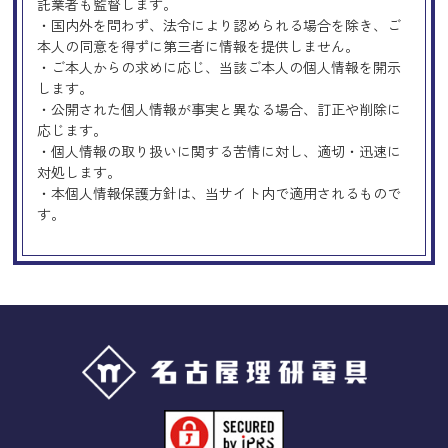
託業者も監督します。
・国内外を問わず、法令により認められる場合を除き、ご
本人の同意を得ずに第三者に情報を提供しません。
・ご本人からの求めに応じ、当該ご本人の個人情報を開示
します。
・公開された個人情報が事実と異なる場合、訂正や削除に
応じます。
・個人情報の取り扱いに関する苦情に対し、適切・迅速に
対処します。
・本個人情報保護方針は、当サイト内で適用されるもので
す。
Googleアナリティクスの使用につい
て
当サイトでは、より良いサービスの提供、またユーザビリ
ティの向上のため、Googleアナリティクスを使用し、当サ
イトの利用状況などのデータ収集及び解析を行っておりま
す。その際、「Cookie」を通じて、Googleがお客様のIPア
ドレスなどの情報を収集する場合がありますが、