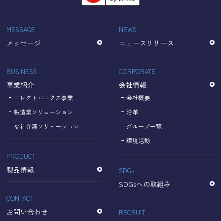
「Cookie」で収集される情報は個人を特定できるものでは
ありません。
収集されたデータはGoogleのプライバシーポリシーにおい
MESSAGE
NEWS
て管理されます。
メッセージ
ニュースリリース
なお、当サイトのご利用をもって、上述の方法・目的にお
いてGoogle及び当サイトが行うデータ処理に関し、お客様
にご承諾いただいたものとみなします。
BUSINESS
CORPORATE
【Googleのプライバシーポリシー】
事業紹介
会社情報
https://policies.google.com/privacy?hl=ja
https://policies.google.com/technologies/partner-sites?
エレクトロニクス事業
会社概要
hl=ja
製造業ソリューション
沿革
福祉介護ソリューション
グループ一覧
個人情報に関するお問い合わせ窓口
環境活動
PRODUCT
名古屋理研電具株式会社
TEL：052-833-1248
製品情報
SDGs
SDGsへの取組み
CONTACT
お問い合わせ
RECRUIT