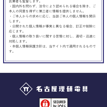
託業者も監督します。
・国内外を問わず、法令により認められる場合を除き、ご
本人の同意を得ずに第三者に情報を提供しません。
・ご本人からの求めに応じ、当該ご本人の個人情報を開示
します。
・公開された個人情報が事実と異なる場合、訂正や削除に
応じます。
・個人情報の取り扱いに関する苦情に対し、適切・迅速に
対処します。
・本個人情報保護方針は、当サイト内で適用されるもので
す。
Googleアナリティクスの使用につい
て
当サイトでは、より良いサービスの提供、またユーザビリ
ティの向上のため、Googleアナリティクスを使用し、当サ
イトの利用状況などのデータ収集及び解析を行っておりま
す。その際、「Cookie」を通じて、Googleがお客様のIPア
ドレスなどの情報を収集する場合がありますが、