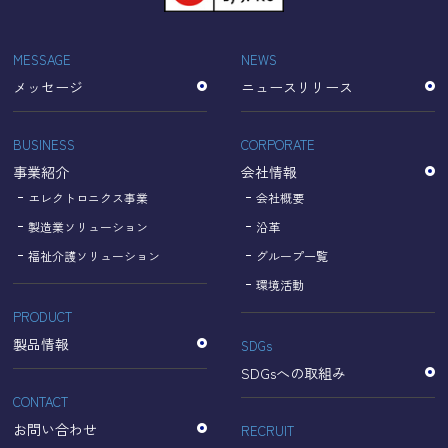
「Cookie」で収集される情報は個人を特定できるものでは
ありません。
収集されたデータはGoogleのプライバシーポリシーにおい
MESSAGE
NEWS
て管理されます。
メッセージ
ニュースリリース
なお、当サイトのご利用をもって、上述の方法・目的にお
いてGoogle及び当サイトが行うデータ処理に関し、お客様
にご承諾いただいたものとみなします。
BUSINESS
CORPORATE
【Googleのプライバシーポリシー】
事業紹介
会社情報
https://policies.google.com/privacy?hl=ja
https://policies.google.com/technologies/partner-sites?
エレクトロニクス事業
会社概要
hl=ja
製造業ソリューション
沿革
福祉介護ソリューション
グループ一覧
個人情報に関するお問い合わせ窓口
環境活動
PRODUCT
名古屋理研電具株式会社
TEL：052-833-1248
製品情報
SDGs
SDGsへの取組み
CONTACT
お問い合わせ
RECRUIT