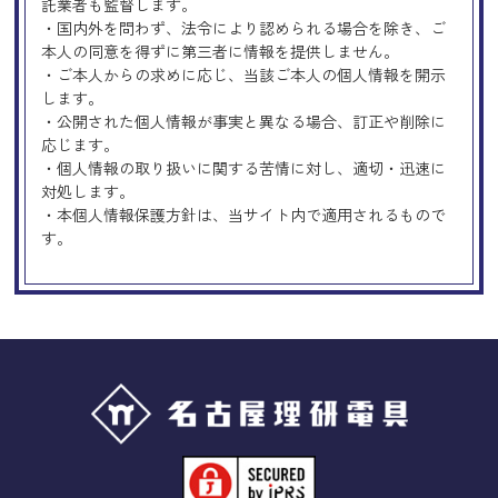
託業者も監督します。
・国内外を問わず、法令により認められる場合を除き、ご
本人の同意を得ずに第三者に情報を提供しません。
・ご本人からの求めに応じ、当該ご本人の個人情報を開示
します。
・公開された個人情報が事実と異なる場合、訂正や削除に
応じます。
・個人情報の取り扱いに関する苦情に対し、適切・迅速に
対処します。
・本個人情報保護方針は、当サイト内で適用されるもので
す。
Googleアナリティクスの使用につい
て
当サイトでは、より良いサービスの提供、またユーザビリ
ティの向上のため、Googleアナリティクスを使用し、当サ
イトの利用状況などのデータ収集及び解析を行っておりま
す。その際、「Cookie」を通じて、Googleがお客様のIPア
ドレスなどの情報を収集する場合がありますが、