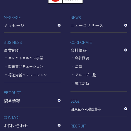
「Cookie」で収集される情報は個人を特定できるものでは
ありません。
収集されたデータはGoogleのプライバシーポリシーにおい
MESSAGE
NEWS
て管理されます。
メッセージ
ニュースリリース
なお、当サイトのご利用をもって、上述の方法・目的にお
いてGoogle及び当サイトが行うデータ処理に関し、お客様
にご承諾いただいたものとみなします。
BUSINESS
CORPORATE
【Googleのプライバシーポリシー】
事業紹介
会社情報
https://policies.google.com/privacy?hl=ja
https://policies.google.com/technologies/partner-sites?
エレクトロニクス事業
会社概要
hl=ja
製造業ソリューション
沿革
福祉介護ソリューション
グループ一覧
個人情報に関するお問い合わせ窓口
環境活動
PRODUCT
名古屋理研電具株式会社
TEL：052-833-1248
製品情報
SDGs
SDGsへの取組み
CONTACT
お問い合わせ
RECRUIT