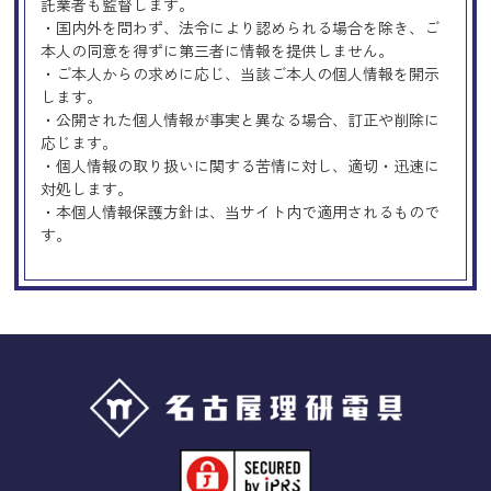
託業者も監督します。
・国内外を問わず、法令により認められる場合を除き、ご
本人の同意を得ずに第三者に情報を提供しません。
・ご本人からの求めに応じ、当該ご本人の個人情報を開示
します。
・公開された個人情報が事実と異なる場合、訂正や削除に
応じます。
・個人情報の取り扱いに関する苦情に対し、適切・迅速に
対処します。
・本個人情報保護方針は、当サイト内で適用されるもので
す。
Googleアナリティクスの使用につい
て
当サイトでは、より良いサービスの提供、またユーザビリ
ティの向上のため、Googleアナリティクスを使用し、当サ
イトの利用状況などのデータ収集及び解析を行っておりま
す。その際、「Cookie」を通じて、Googleがお客様のIPア
ドレスなどの情報を収集する場合がありますが、