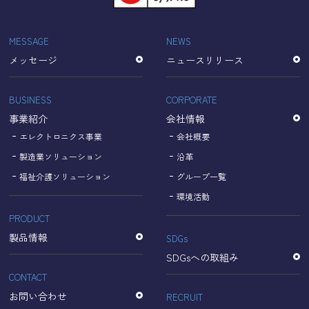
「Cookie」で収集される情報は個人を特定できるものでは
ありません。
収集されたデータはGoogleのプライバシーポリシーにおい
MESSAGE
NEWS
て管理されます。
メッセージ
ニュースリリース
なお、当サイトのご利用をもって、上述の方法・目的にお
いてGoogle及び当サイトが行うデータ処理に関し、お客様
にご承諾いただいたものとみなします。
BUSINESS
CORPORATE
【Googleのプライバシーポリシー】
事業紹介
会社情報
https://policies.google.com/privacy?hl=ja
https://policies.google.com/technologies/partner-sites?
エレクトロニクス事業
会社概要
hl=ja
製造業ソリューション
沿革
福祉介護ソリューション
グループ一覧
個人情報に関するお問い合わせ窓口
環境活動
PRODUCT
名古屋理研電具株式会社
TEL：052-833-1248
製品情報
SDGs
SDGsへの取組み
CONTACT
お問い合わせ
RECRUIT