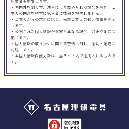
託業者も監督します。
・国内外を問わず、法令により認められる場合を除き、ご
本人の同意を得ずに第三者に情報を提供しません。
・ご本人からの求めに応じ、当該ご本人の個人情報を開示
します。
・公開された個人情報が事実と異なる場合、訂正や削除に
応じます。
・個人情報の取り扱いに関する苦情に対し、適切・迅速に
対処します。
・本個人情報保護方針は、当サイト内で適用されるもので
す。
Googleアナリティクスの使用につい
て
当サイトでは、より良いサービスの提供、またユーザビリ
ティの向上のため、Googleアナリティクスを使用し、当サ
イトの利用状況などのデータ収集及び解析を行っておりま
す。その際、「Cookie」を通じて、Googleがお客様のIPア
ドレスなどの情報を収集する場合がありますが、